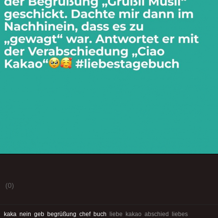
(0)
:
kaka
nein
geb
begrüßung
chef
buch
liebe kakao abschied liebes