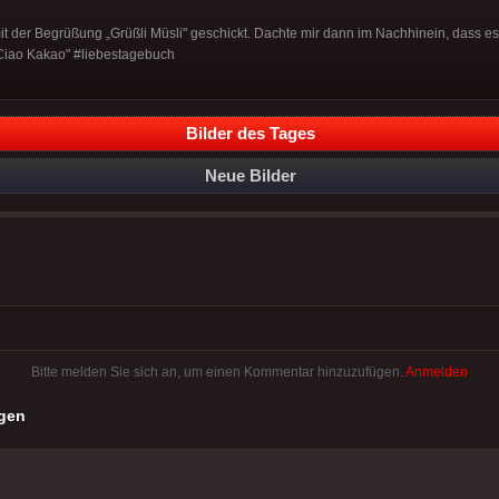
 der Begrüßung „Grüßli Müsli" geschickt. Dachte mir dann im Nachhinein, dass es 
,Ciao Kakao" #liebestagebuch
Bilder des Tages
Neue Bilder
Bitte melden Sie sich an, um einen Kommentar hinzuzufügen.
Anmelden
gen