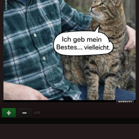
(
)
+27