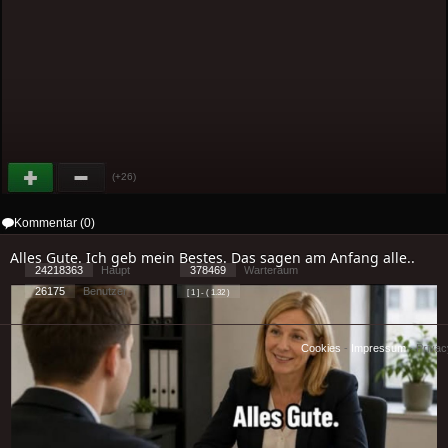
(+26)
Kommentar (0)
Alles Gute. Ich geb mein Bestes. Das sagen am Anfang alle..
24218363
Haupt
378469
Warteraum
26175
Benutzer
[ 1 ] - ( 1.32 )
Cookies
-
Impressum
-
Priva