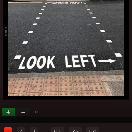
(
)
+18
1
2
3
...
651
652
653