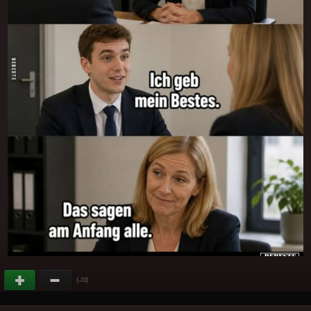
(
)
-23