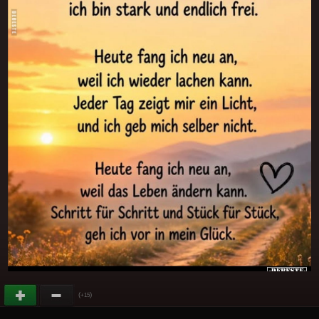
(
)
+15