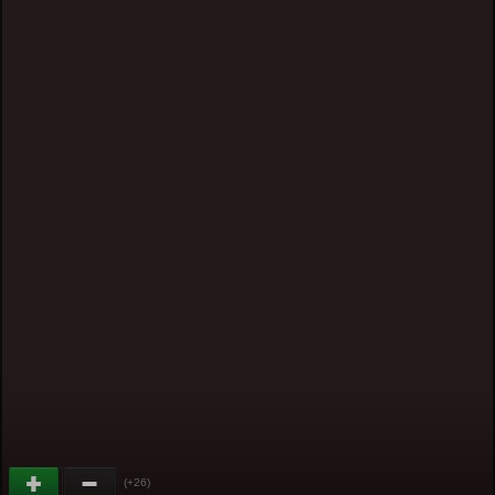
(+26)