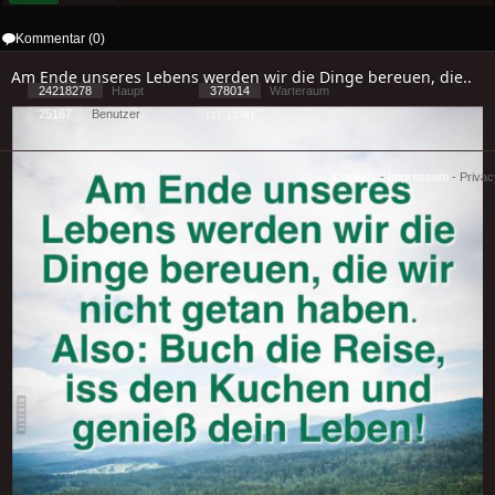
Kommentar (0)
Am Ende unseres Lebens werden wir die Dinge bereuen, die..
24218278
Haupt
378014
Warteraum
25167
Benutzer
[ 1 ] - ( 2.49 )
Cookies
-
Impressum
-
Priva