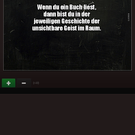
(
)
+22