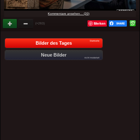
Kommentare ansehen... (20)
Merken
(+263)
Startseite
Bilder des Tages
Neue Bilder
nicht moderiert