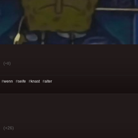
(
)
+8
 #
wenn
#
seife
#
knast
#
alter
(+26)