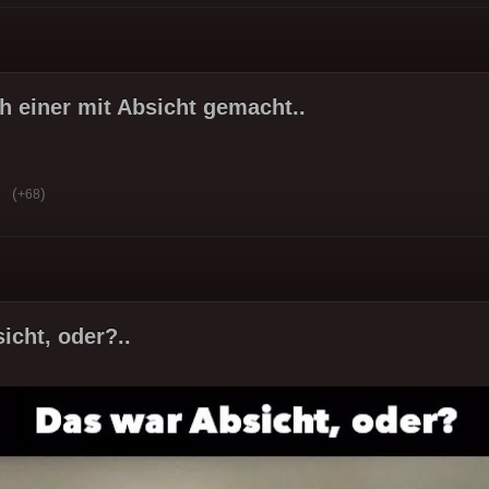
h einer mit Absicht gemacht..
(
)
+68
icht, oder?..