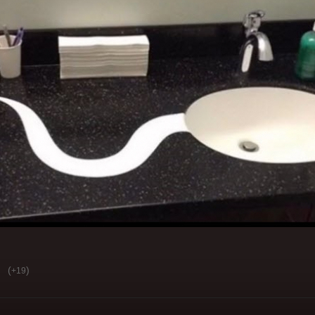
(
)
+19