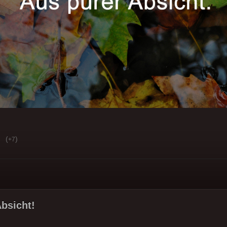
(
)
+7
Absicht!