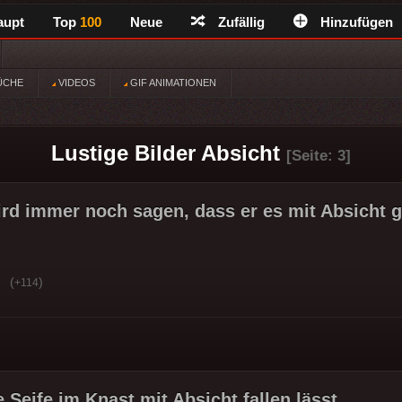
aupt
Top
100
Neue
Zufällig
Hinzufügen
ÜCHE
VIDEOS
GIF ANIMATIONEN
Lustige Bilder Absicht
[Seite: 3]
ird immer noch sagen, dass er es mit Absicht g
(
)
+114
Seife im Knast mit Absicht fallen lässt..