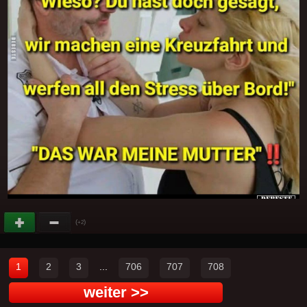
(
)
+2
1
2
3
...
706
707
708
weiter >>