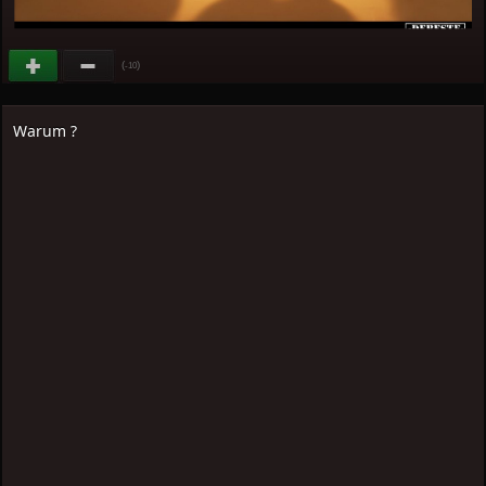
(
)
-10
Warum ?