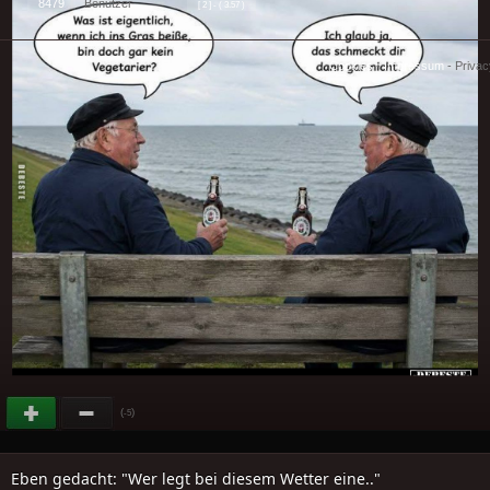
8479
Benutzer
[ 2 ] - ( 3.57 )
Cookies
-
Impressum
-
Priva
(
)
-5
Eben gedacht: "Wer legt bei diesem Wetter eine.."