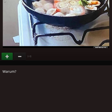
(
)
+3
Warum?