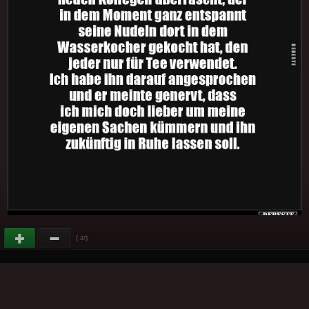
(
)
-37