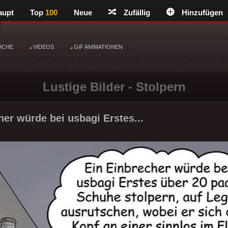
aupt
Top
100
Neue
Zufällig
Hinzufügen
ÜCHE
VIDEOS
GIF ANIMATIONEN
Lustige Bilder - Stolpern
her würde bei usbagi Erstes...