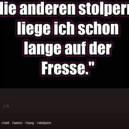
(
)
-4
 #
nell
#
wenn
#
lang
#
stolpern