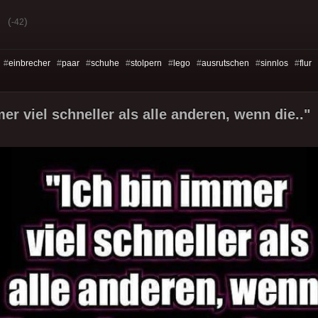
(
)
-42
 #
einbrecher
#
paar
#
schuhe
#
stolpern
#
lego
#
ausrutschen
#
sinnlos
#
flur
er viel schneller als alle anderen, wenn die.."