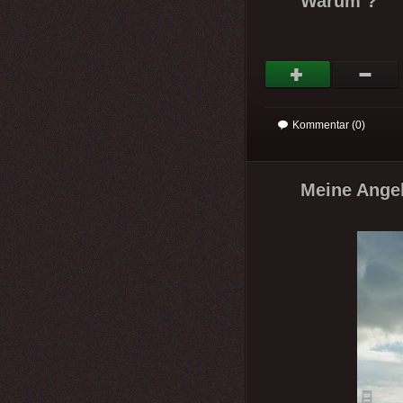
Warum ?
Kommentar (0)
Meine Angel