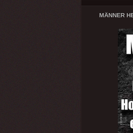
MÄNNER HEUT