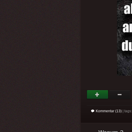
Kommentar (13)
| tag