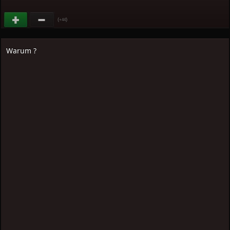
(
)
+44
Warum ?