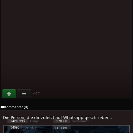
(+26)
Kommentar (0)
Die Person, die dir zuletzt auf Whatsapp geschrieben..
24218333
Haupt
378330
Warteraum
34095
Benutzer
[ 1 ] - ( 1.68 )