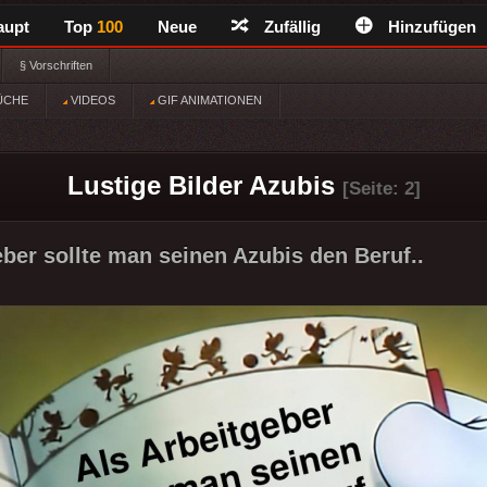
aupt
Top
100
Neue
Zufällig
Hinzufügen
§ Vorschriften
ÜCHE
VIDEOS
GIF ANIMATIONEN
Lustige Bilder Azubis
[Seite: 2]
eber sollte man seinen Azubis den Beruf..