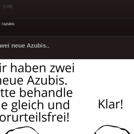
(
)
+29
 #
azubis
wei neue Azubis..