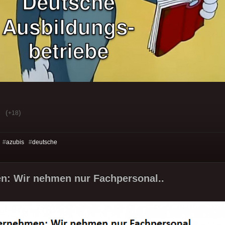
(
)
+18
 #
azubis
#
deutsche
n: Wir nehmen nur Fachpersonal..