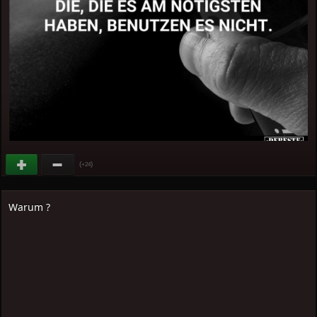
(
)
+24
Warum ?