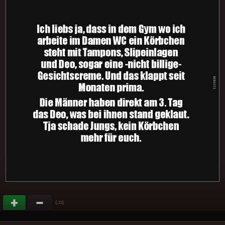
(
)
-22