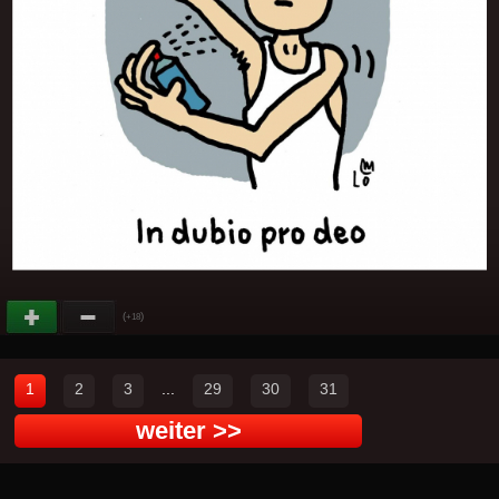
(
)
+18
1
2
3
...
29
30
31
weiter >>