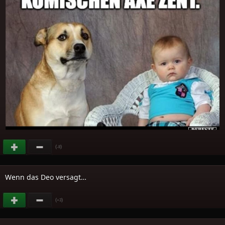
(
)
-8
Wenn das Deo versagt…
(
)
+3