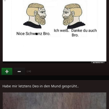
(
)
-34
Habe mir letztens Deo in den Mund gesprüht..