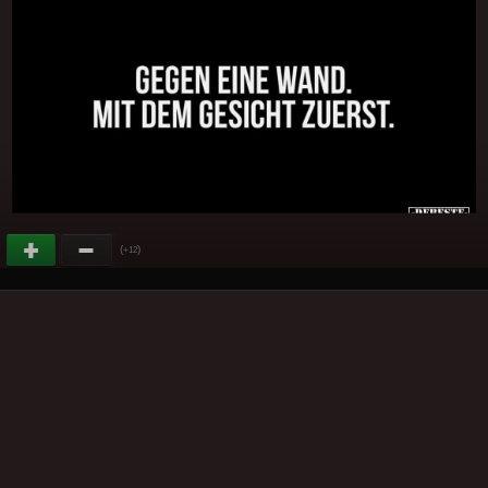
(
)
+12