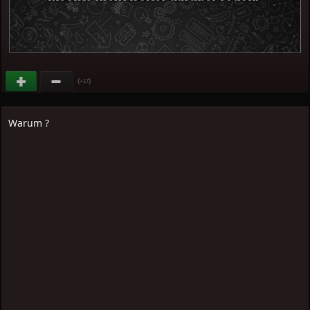
(
)
+17
Warum ?