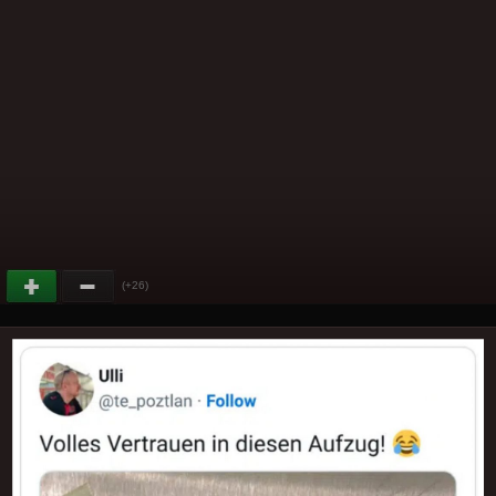
(+26)