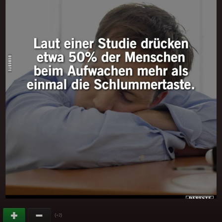
(
)
+2