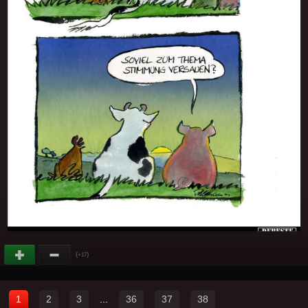
(
)
+17
1
2
3
...
36
37
38