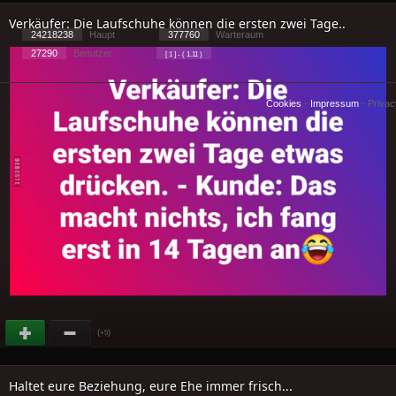
Verkäufer: Die Laufschuhe können die ersten zwei Tage..
24218238
Haupt
377760
Warteraum
27290
Benutzer
[ 1 ] - ( 1.11 )
Cookies
-
Impressum
-
Priva
(
)
+5
Haltet eure Beziehung, eure Ehe immer frisch...