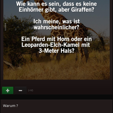
(
)
+92
Warum ?