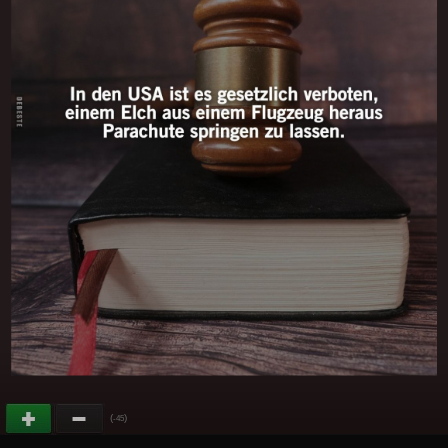
(
)
-45