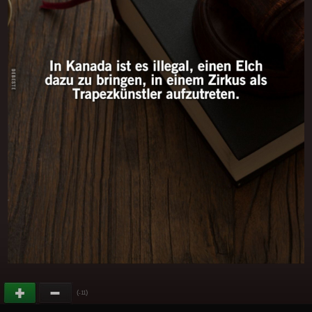
(
)
-11