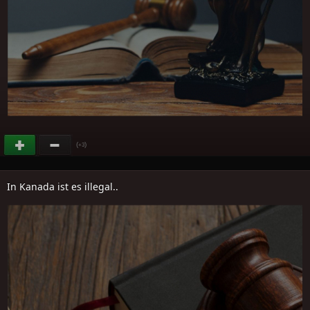
(
)
+3
In Kanada ist es illegal..