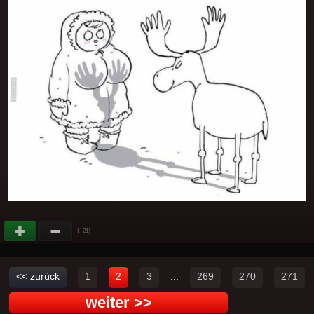
(
)
+21
<< zurück
1
2
3
...
269
270
271
weiter >>