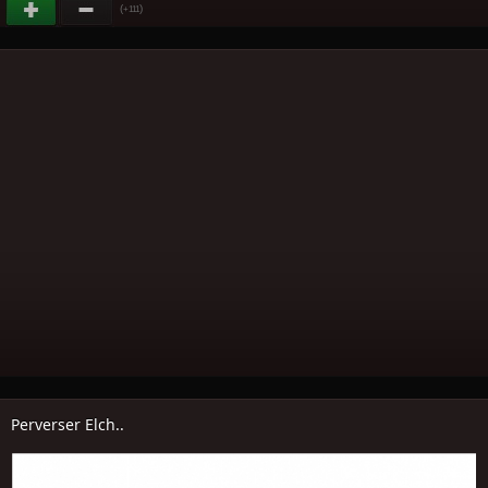
(
)
+111
Perverser Elch..