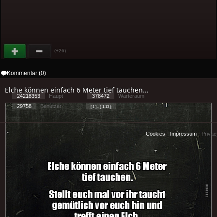
(+26)
Kommentar (0)
Elche können einfach 6 Meter tief tauchen...
24218353
Haupt
378472
Warteraum
29758
Benutzer
[ 1 ] - ( 1.13 )
Cookies
-
Impressum
-
Priva