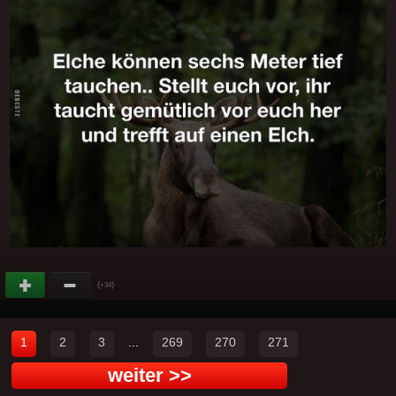
(
)
+34
1
2
3
...
269
270
271
weiter >>