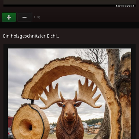
(
)
+34
Ein holzgeschnitzter Elch!..