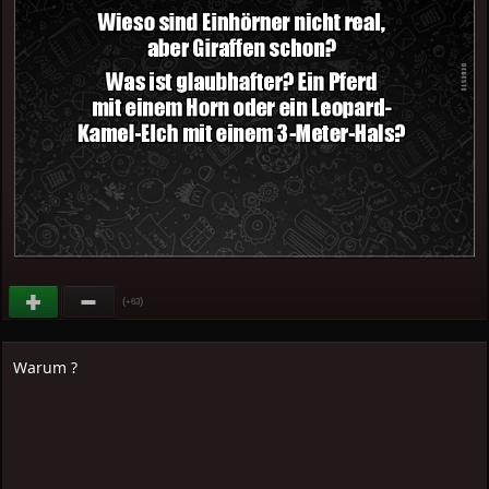
(
)
+63
Warum ?