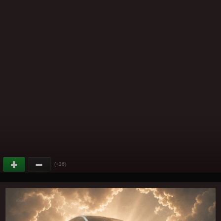
(+26)