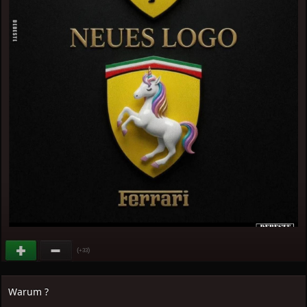
(
)
+33
Warum ?