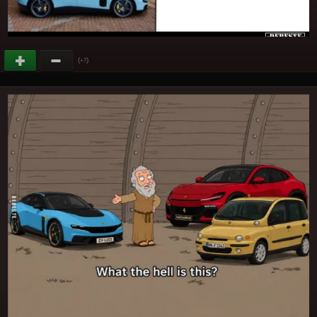
(
)
+7