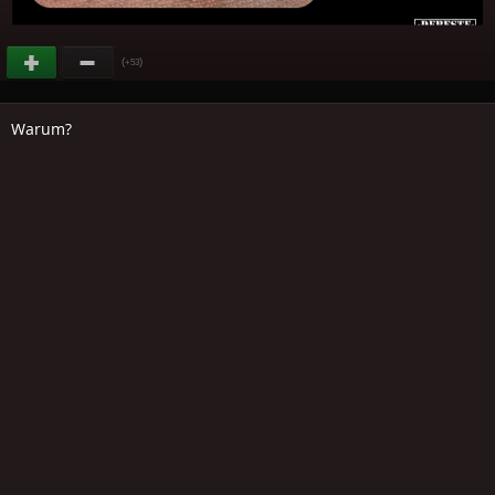
(
)
+53
Warum?