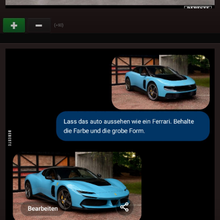
(
)
+60