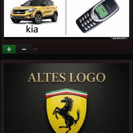
(
)
-6