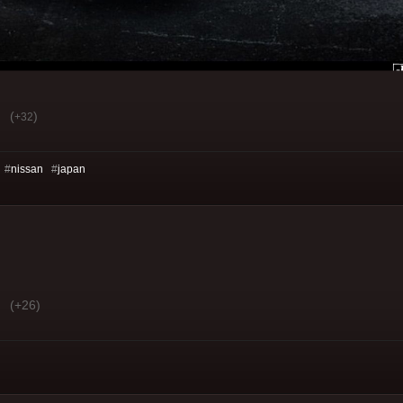
(
)
+32
 #
nissan
#
japan
(+26)