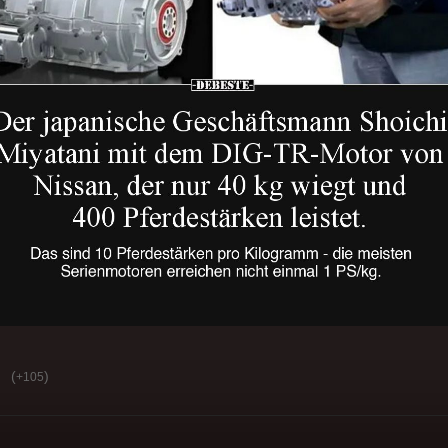
(
)
+105