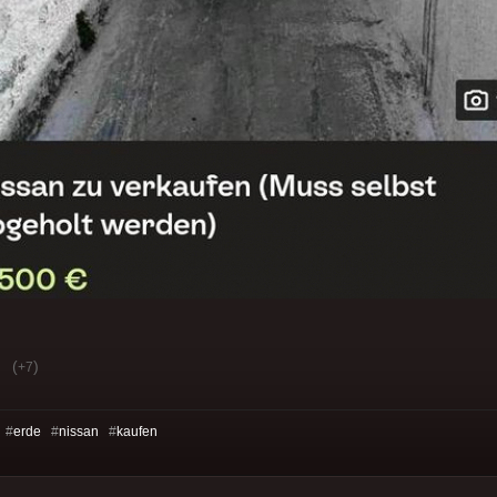
(
)
+7
 #
erde
#
nissan
#
kaufen