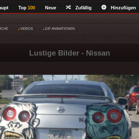
aupt
Top
100
Neue
Zufällig
Hinzufügen
ÜCHE
VIDEOS
GIF ANIMATIONEN
Lustige Bilder - Nissan