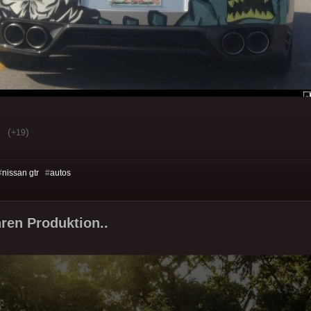
(
)
+19
#
nissan gtr
#
autos
ren Produktion..