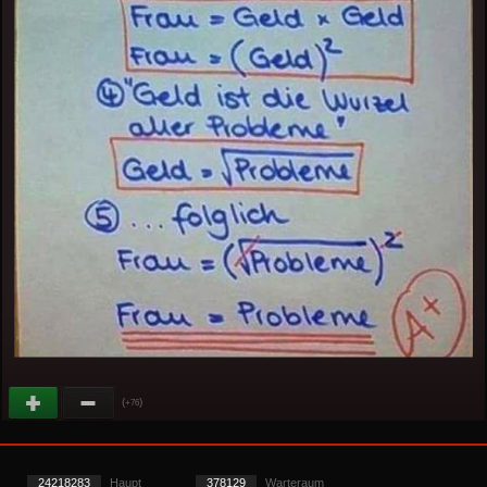
(
)
+76
24218283
Haupt
378129
Warteraum