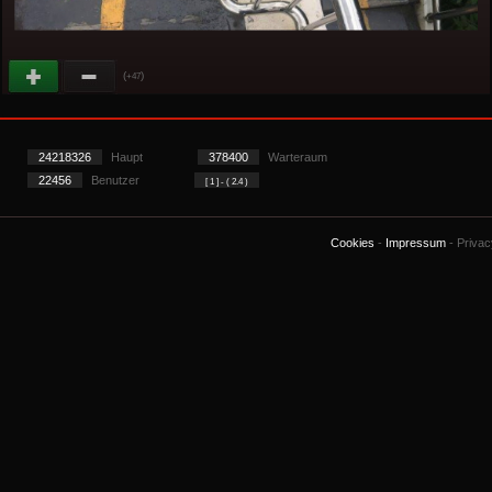
(
)
+47
24218326
Haupt
378400
Warteraum
22456
Benutzer
[ 1 ] - ( 2.4 )
Cookies
-
Impressum
-
Priva