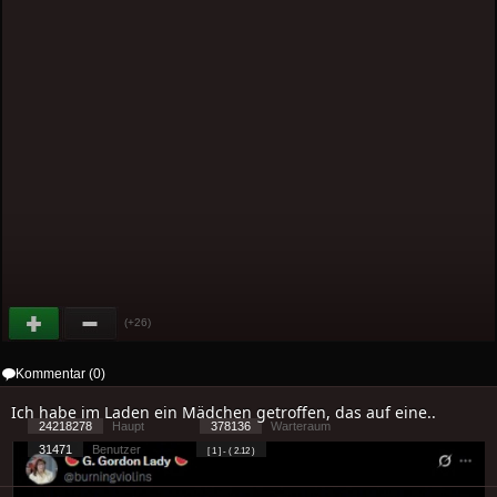
(+26)
Kommentar (0)
Ich habe im Laden ein Mädchen getroffen, das auf eine..
24218278
Haupt
378136
Warteraum
31471
Benutzer
[ 1 ] - ( 2.12 )