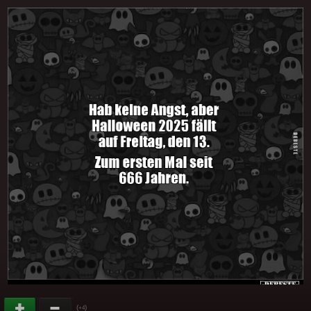
(
)
+4