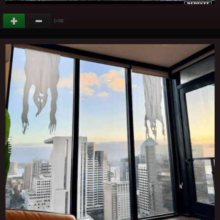
(
)
+29