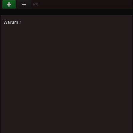
(
)
-16
Warum ?