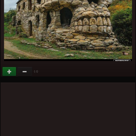
(
)
-1