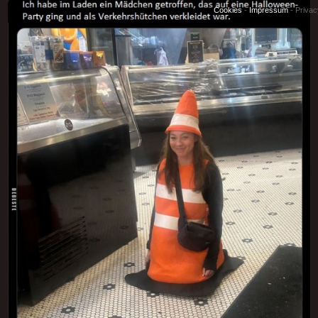
Cookies
-
Impressum
-
Priva