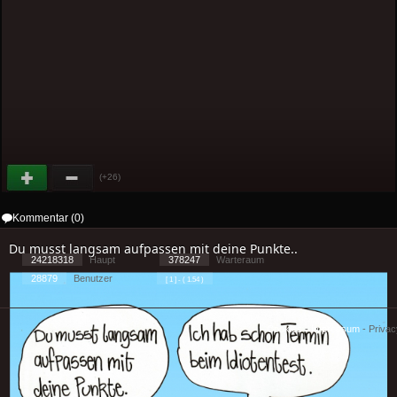
(+26)
Kommentar (0)
Du musst langsam aufpassen mit deine Punkte..
24218318
Haupt
378247
Warteraum
28879
Benutzer
[ 1 ] - ( 1.54 )
Cookies
-
Impressum
-
Priva