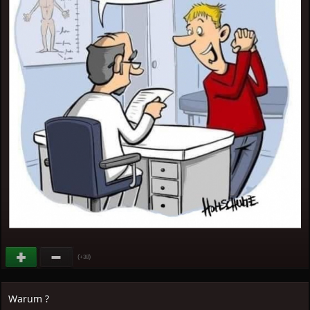
(
)
+38
Warum ?