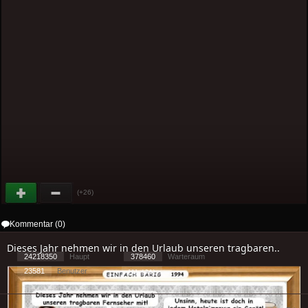
(+26)
Kommentar (0)
Dieses Jahr nehmen wir in den Urlaub unseren tragbaren..
24218350
Haupt
378460
Warteraum
23581
Benutzer
[ 1 ] - ( 2.1 )