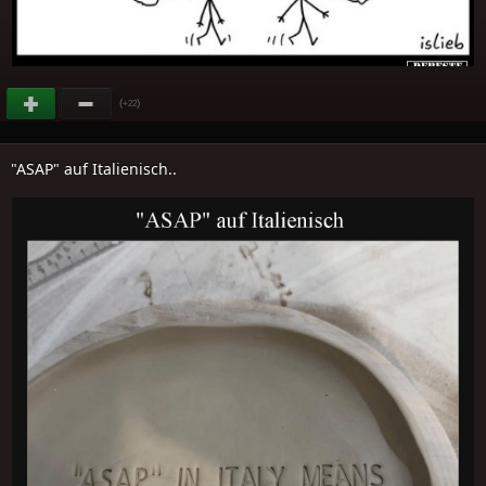
(
)
+22
"ASAP" auf Italienisch..