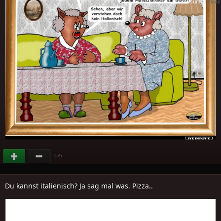
Cookies
-
Impressum
-
Priva
(
)
+6
Du kannst italienisch? Ja sag mal was. Pizza..