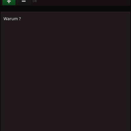
(
)
-8
Warum ?