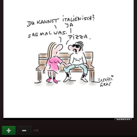
(
)
+8