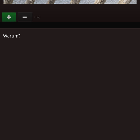
(
)
+87
Warum?