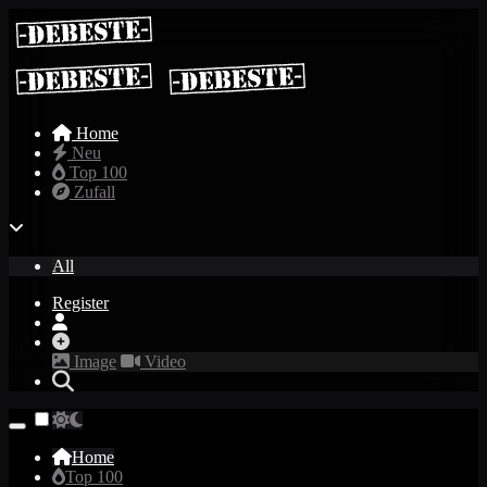
Home
Neu
Top 100
Zufall
All
Register
Image
Video
Home
Top 100