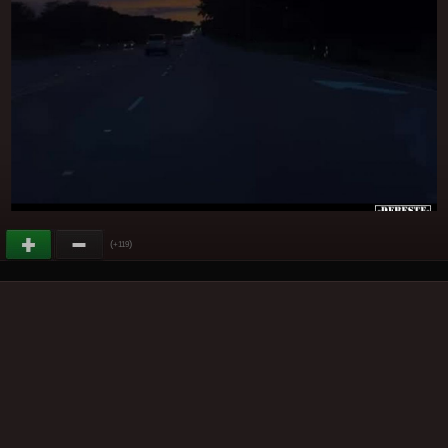
(
)
+119