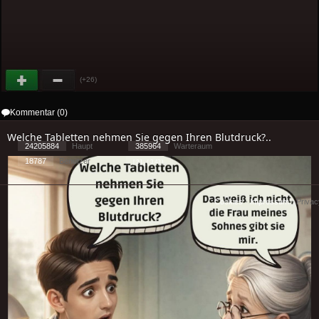
(+26)
Kommentar (0)
Welche Tabletten nehmen Sie gegen Ihren Blutdruck?..
24205884
Haupt
385964
Warteraum
18787
Benutzer
[ 2 ] - ( 3.43 )
Cookies
-
Impressum
-
Priva