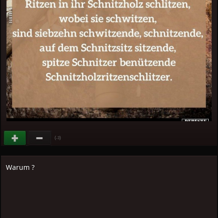
(
)
-3
Warum ?