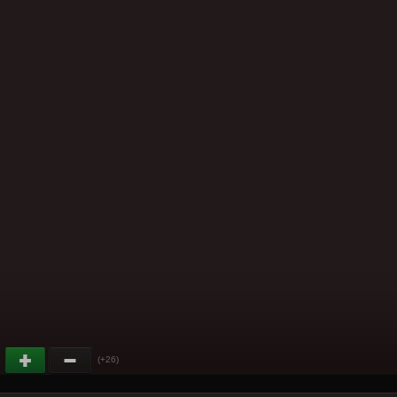
(+26)