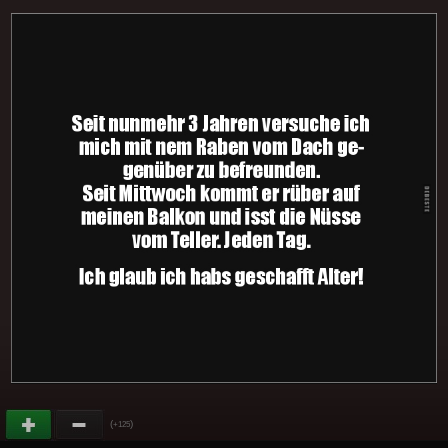
(
)
+125