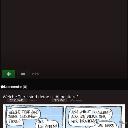
(+26)
Kommentar (0)
Welche Tiere sind deine Lieblingstiere?..
24218241
Haupt
377757
Warteraum
29483
Benutzer
[ 1 ] - ( 1.19 )
Cookies
-
Impressum
-
Priva