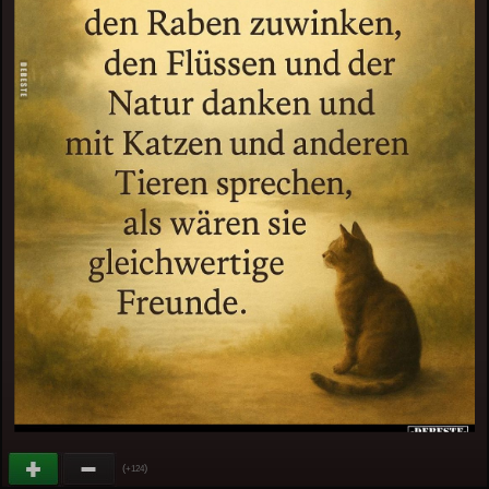
(
)
+124