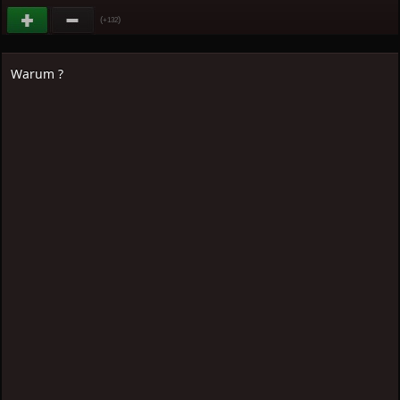
(
)
+132
Warum ?