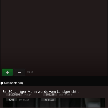
(+26)
Kommentar (0)
Ein 30-jähriger Mann wurde vom Landgericht...
24205908
Haupt
386168
Warteraum
8066
Benutzer
[ 2 ] - ( 3.02 )