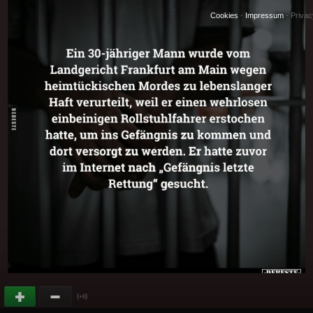
Cookies
-
Impressum
-
Priva
(
)
+6