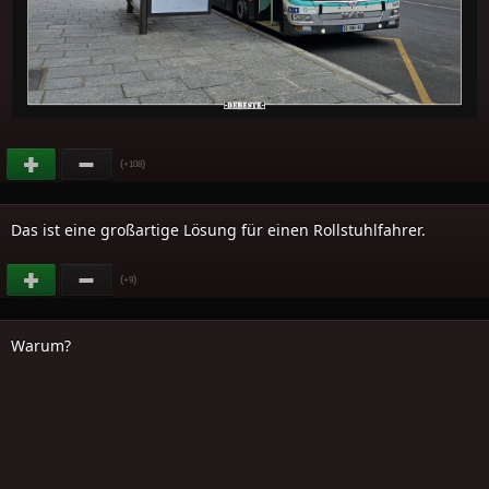
(
)
+108
Das ist eine großartige Lösung für einen Rollstuhlfahrer.
(
)
+9
Warum?