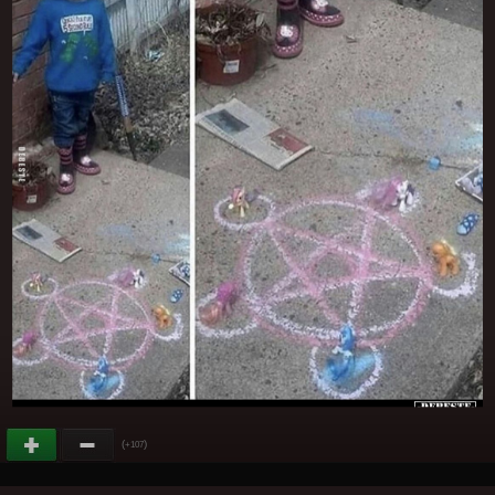
(
)
+107