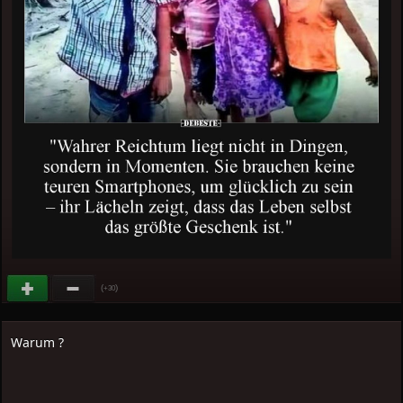
(
)
+30
Warum ?