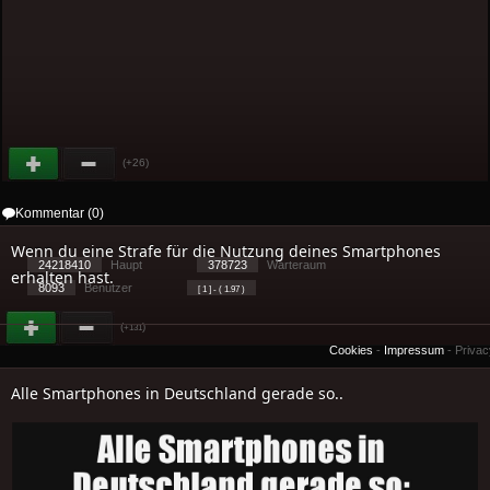
(+26)
Kommentar (0)
Wenn du eine Strafe für die Nutzung deines Smartphones
24218410
Haupt
378723
Warteraum
erhalten hast.
8093
Benutzer
[ 1 ] - ( 1.97 )
(
)
+131
Cookies
-
Impressum
-
Priva
Alle Smartphones in Deutschland gerade so..