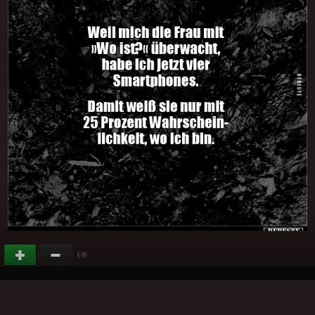
(
)
-9