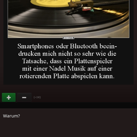
(
)
+190
Warum?