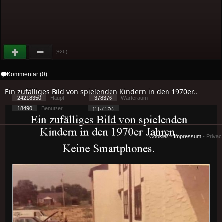
(+26)
Kommentar (0)
Ein zufälliges Bild von spielenden Kindern in den 1970er..
24218350
Haupt
378376
Warteraum
18490
Benutzer
[ 1 ] - ( 1.74 )
Cookies
-
Impressum
-
Priva