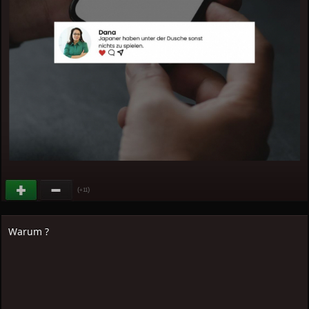
(
)
+11
Warum ?