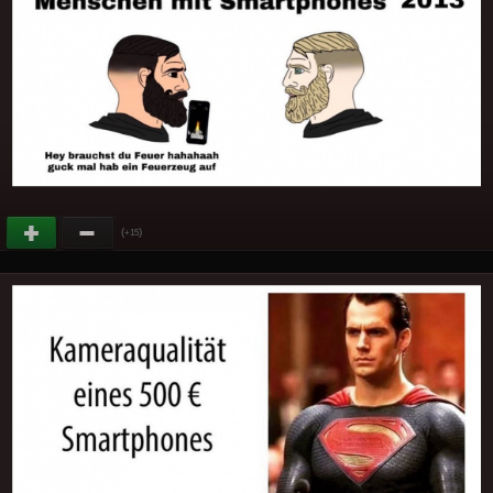
(
)
+15