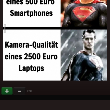
(
)
+41