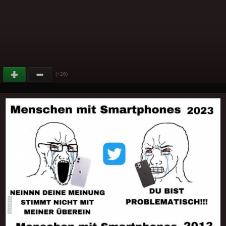
(+26)