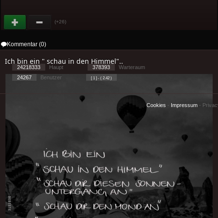
(+26)
Kommentar (0)
Ich bin ein " schau in den Himmel"..
24218333
Haupt
378393
Warteraum
24267
Benutzer
[ 1 ] - ( 2.42 )
Cookies
-
Impressum
-
Priva