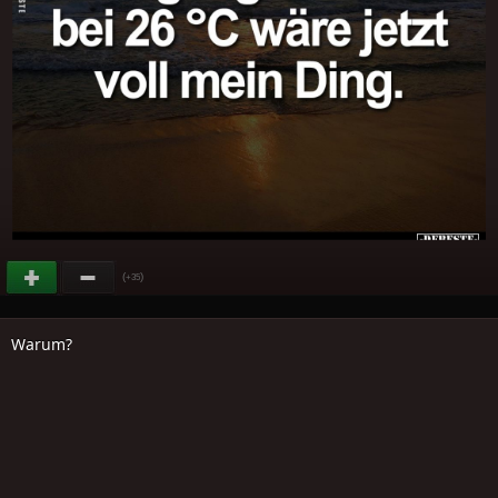
(
)
+35
Warum?