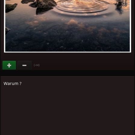
(
)
+84
Warum ?