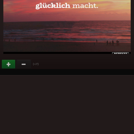
(
)
+27