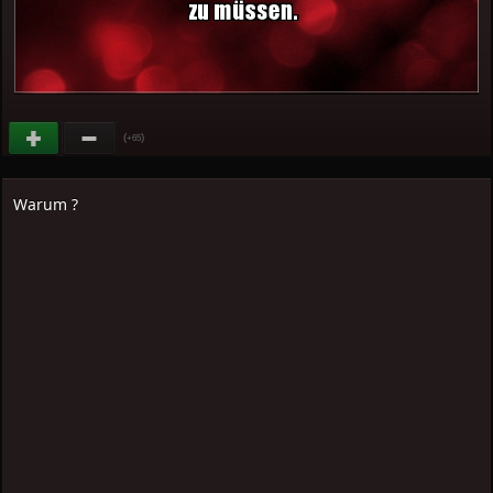
(
)
+65
Warum ?