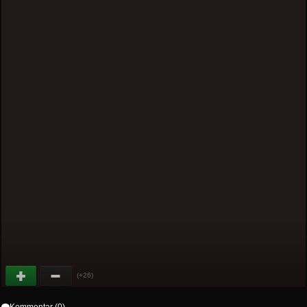
(+26)