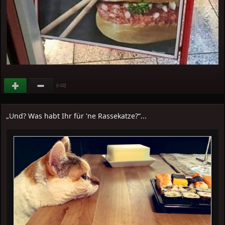
(
)
+22
„Und? Was habt Ihr für 'ne Rassekatze?“...