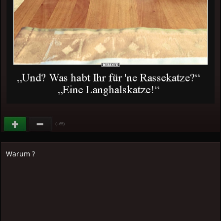
(
)
+65
Warum ?