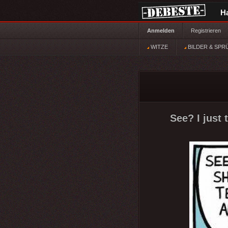
H
Anmelden
Registrieren
WITZE
BILDER & SPR
See? I just 