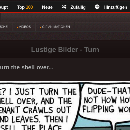
aupt
Top
100
Neue
Zufällig
Hinzufügen
ÜCHE
VIDEOS
GIF ANIMATIONEN
Lustige Bilder - Turn
turn the shell over...