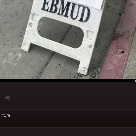
(
)
+8
 #
turn