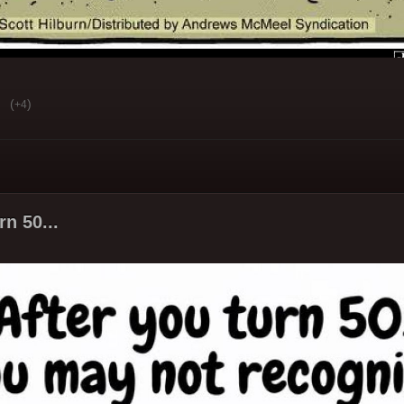
(
)
+4
rn 50...