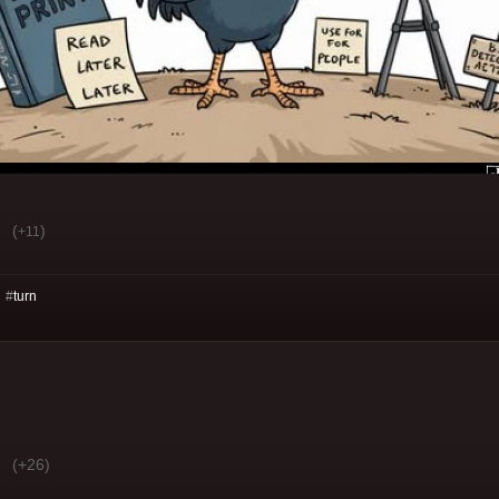
(
)
+11
 #
turn
(+26)