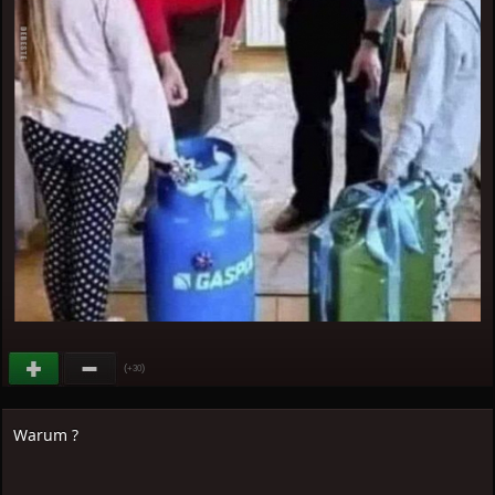
(
)
+30
Warum ?