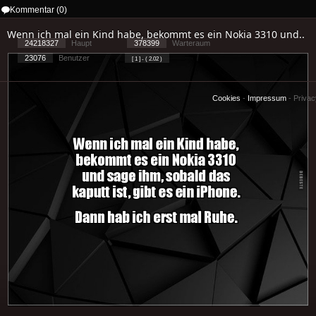
Kommentar (0)
Wenn ich mal ein Kind habe, bekommt es ein Nokia 3310 und..
24218327
Haupt
378399
Warteraum
23076
Benutzer
[ 1 ] - ( 2.02 )
Cookies
-
Impressum
-
Priva