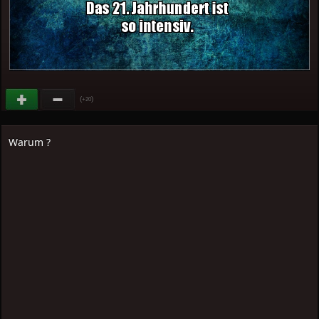
(
)
+20
Warum ?