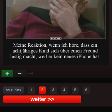
(
)
+105
<< zurück
1
2
3
4
5
6
weiter >>