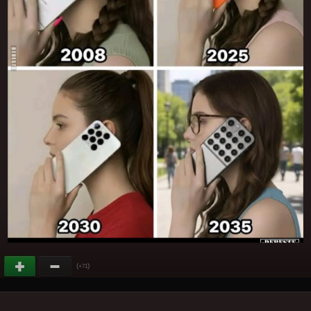
(
)
+71