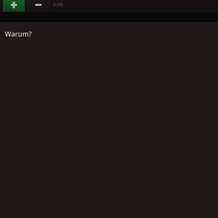
(
)
+15
Warum?