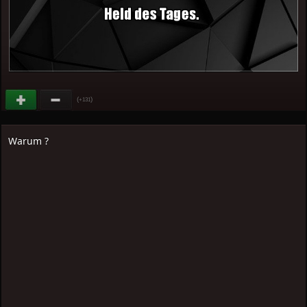
(
)
+131
Warum ?