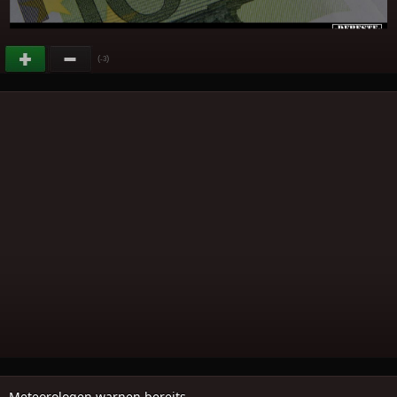
(
)
-3
Meteorologen warnen bereits..