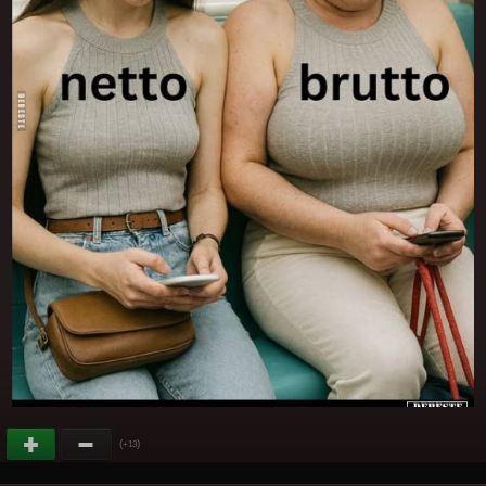
(
)
+13