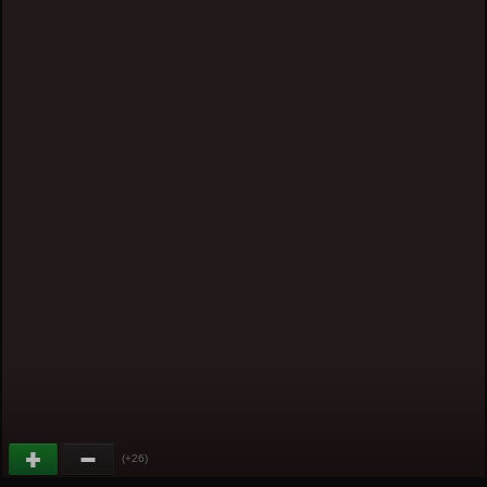
(+26)