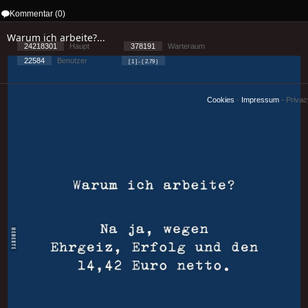
Kommentar (0)
Warum ich arbeite?...
24218301
Haupt
378191
Warteraum
22584
Benutzer
[ 1 ] - ( 2.79 )
Cookies
-
Impressum
-
Priva