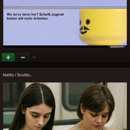
(
)
-8
Netto / brutto..