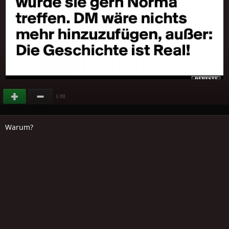
(
)
-15
Warum?