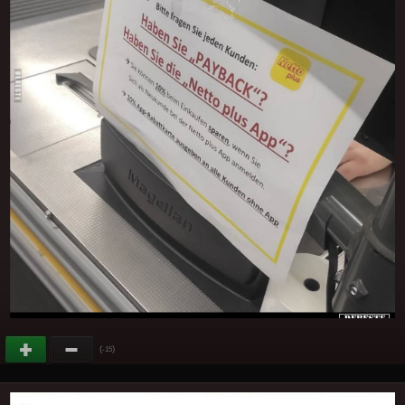
(
)
-15