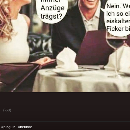
(
)
-68
 #
pinguin
#
freunde