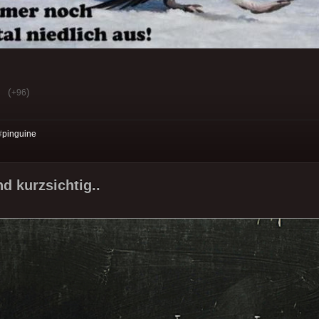
(
)
+96
#
pinguine
d kurzsichtig..