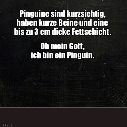
(
)
+25