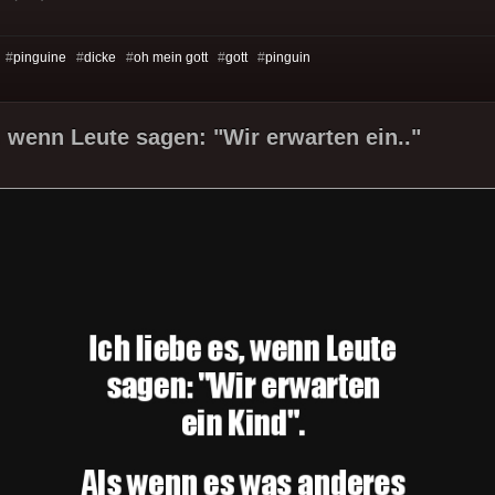
 #
pinguine
#
dicke
#
oh mein gott
#
gott
#
pinguin
s, wenn Leute sagen: "Wir erwarten ein.."