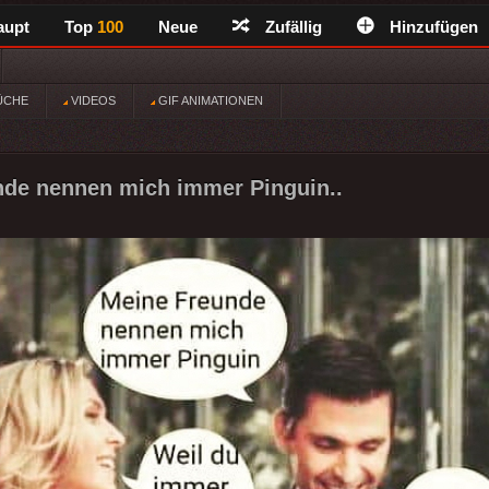
aupt
Top
100
Neue
Zufällig
Hinzufügen
ÜCHE
VIDEOS
GIF ANIMATIONEN
nde nennen mich immer Pinguin..