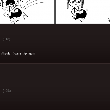
(
)
+10
 #
heute
#
ganz
#
pinguin
(+26)