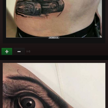
(
)
+2