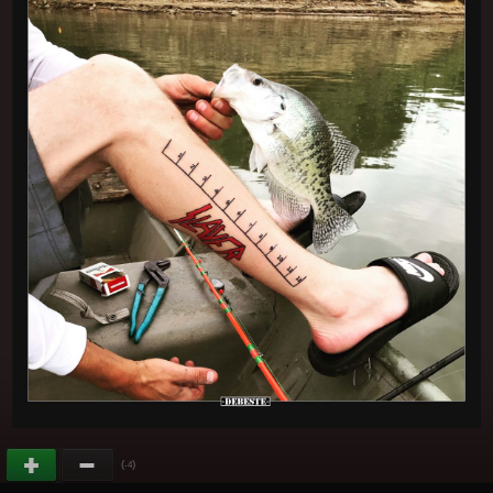
(
)
-4