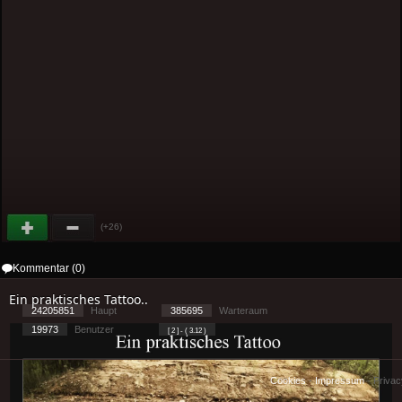
(+26)
Kommentar (0)
Ein praktisches Tattoo..
24205851
Haupt
385695
Warteraum
19973
Benutzer
[ 2 ] - ( 3.12 )
Cookies
-
Impressum
-
Priva