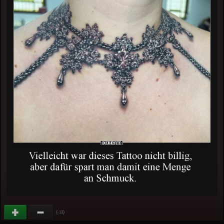
(
)
-13