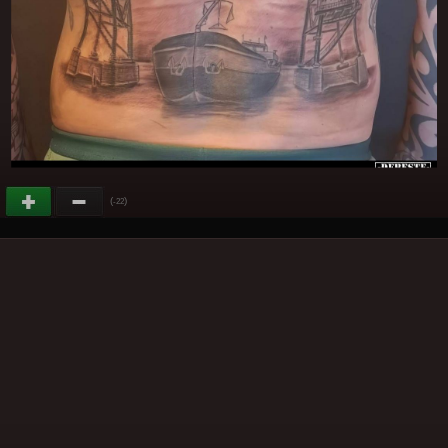
(
)
-22