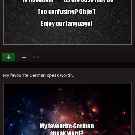
(
)
+13
My favourite German speak word?..