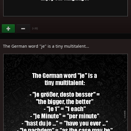
(
)
+26
The German word "je" is a tiny multitalent...