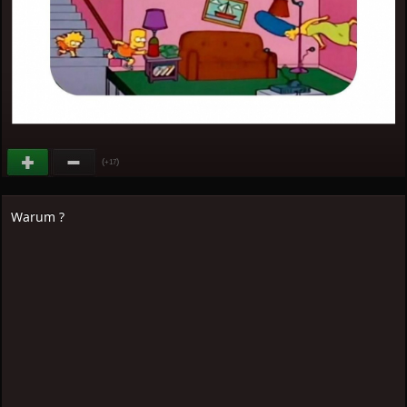
(
)
+17
Warum ?