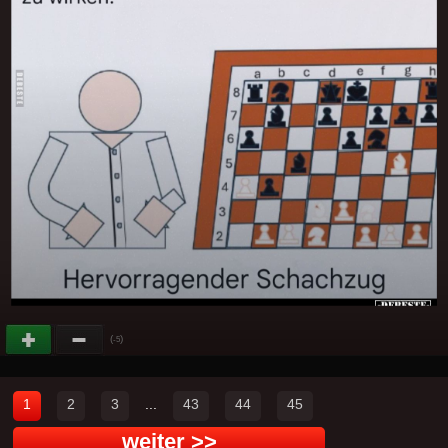
(
)
-5
1
2
3
...
43
44
45
weiter >>