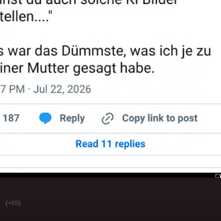
(
)
+55