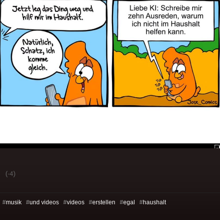
(
)
-4
 #
musik
#
und videos
#
videos
#
erstellen
#
egal
#
haushalt