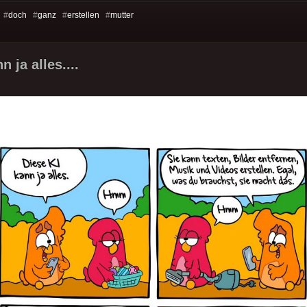
 #
doch
#
ganz
#
erstellen
#
mutter
n ja alles....