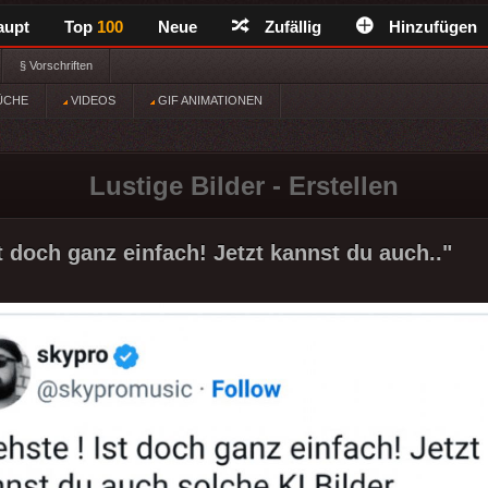
aupt
Top
100
Neue
Zufällig
Hinzufügen
§ Vorschriften
ÜCHE
VIDEOS
GIF ANIMATIONEN
Lustige Bilder - Erstellen
t doch ganz einfach! Jetzt kannst du auch.."