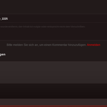
o_2225
rde entfernt, der Inhalt ist vulgär oder entspricht nicht den Vorschriften.
Bitte melden Sie sich an, um einen Kommentar hinzuzufügen.
Anmelden
gen