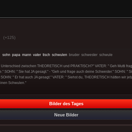
(+125)
:
sohn
papa
mann
vater
tisch
schwulen
bruder schwester schwule
 Unterschied zwischen THEORETISCH und PRAKTISCH?" VATER: " Geh Mutti fragen
" SOHN: " Sie hat JA gesagt." - "Geh und frage auch deine Schwester." SOHN: " Si
 SOHN: " Er hat auch JA gesagt." VATER: " Siehst du, THEORETISCH hätten wir je
einen Schwulen."
Bilder des Tages
Neue Bilder