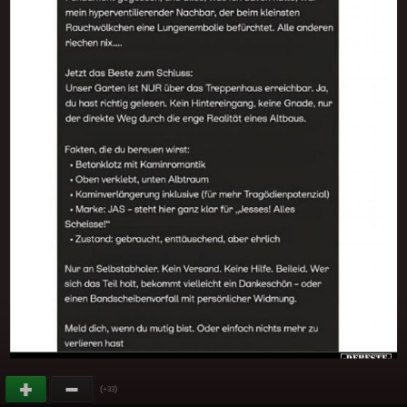
(
)
+33