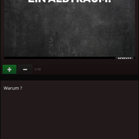
(
)
+23
Warum ?