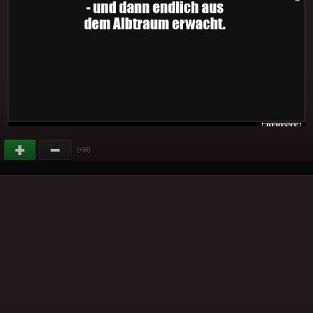
(
)
+86