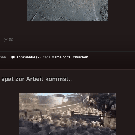
(
)
+150
achen
Kommentar (2)
| tags: #
arbeit gifs
#
machen
spät zur Arbeit kommst..