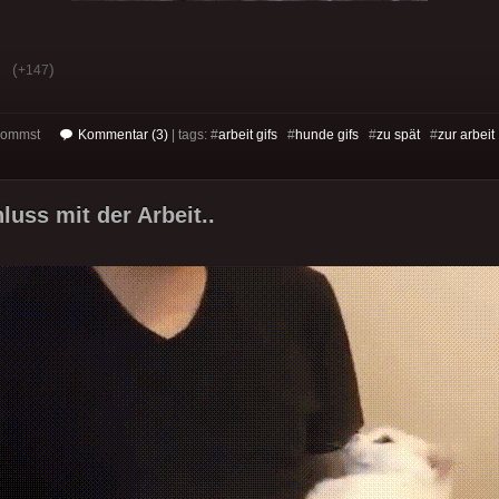
(
)
+147
 kommst
Kommentar (3)
| tags: #
arbeit gifs
#
hunde gifs
#
zu spät
#
zur arbeit
hluss mit der Arbeit..