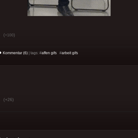
(
)
+100
Kommentar (6)
| tags: #
affen gifs
#
arbeit gifs
(+26)