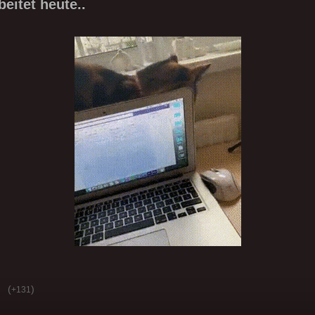
eitet heute..
(
)
+131