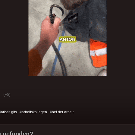
(
)
+5
#
arbeit gifs
#
arbeitskollegen
#
bei der arbeit
u gefunden?