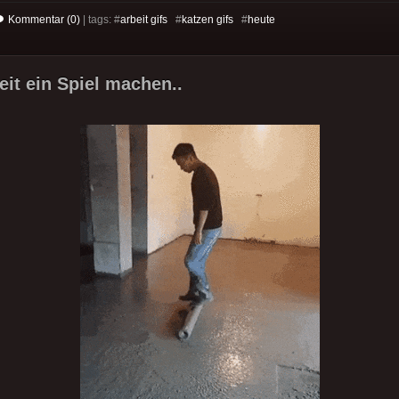
Kommentar (0)
| tags: #
arbeit gifs
#
katzen gifs
#
heute
eit ein Spiel machen..