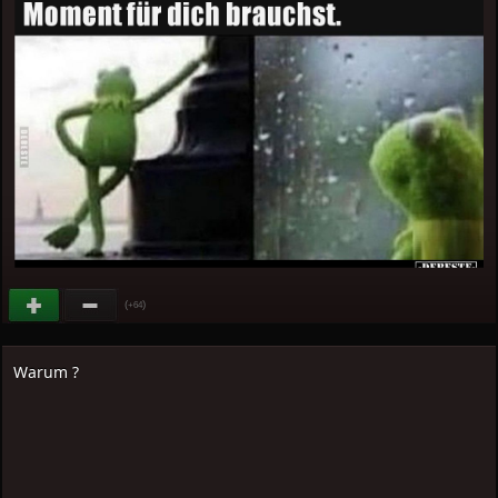
(
)
+64
Warum ?