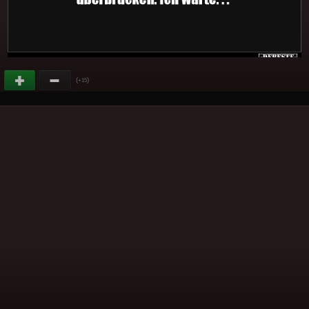
(
)
+15