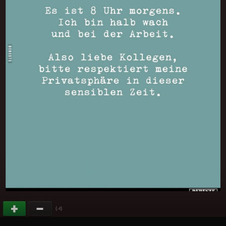
(
)
-4