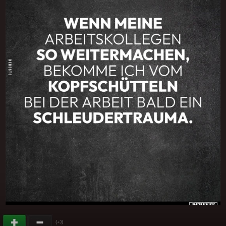
(
)
+3