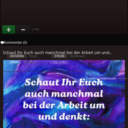
(+26)
Kommentar (0)
Schaut Ihr Euch auch manchmal bei der Arbeit um und..
24218306
Haupt
378186
Warteraum
18456
Benutzer
[ 1 ] - ( 1.75 )
Cookies
-
Impressum
-
Priva