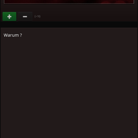
(
)
+78
Warum ?