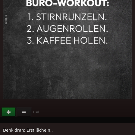
(
)
+16
Denk dran: Erst lächeln..