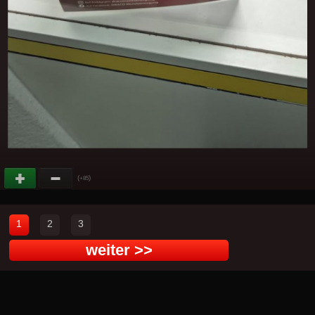
(
)
+85
1
2
3
weiter >>