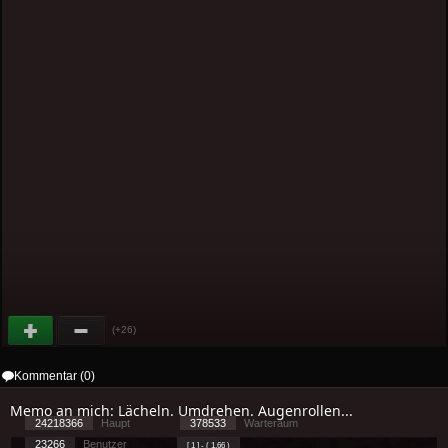
(+26)
Kommentar (0)
Memo an mich: Lächeln. Umdrehen. Augenrollen...
24218366
Haupt
378533
Warteraum
23266
Benutzer
[ 1 ] - ( 1.66 )