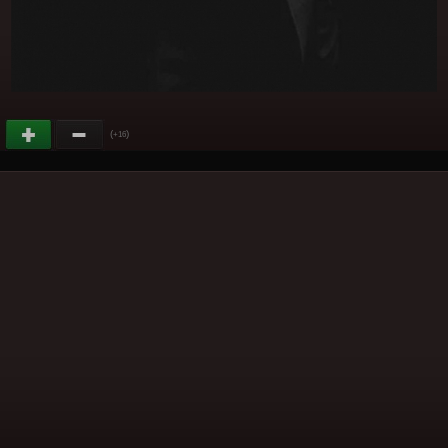
(
)
+16