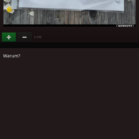
(
)
+133
Warum?