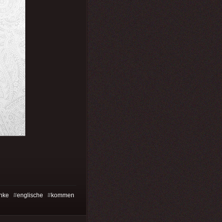
nke
#
englische
#
kommen