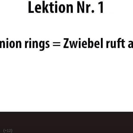
(
)
+12