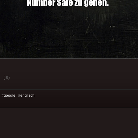
(
)
-9
 #
google
#
englisch