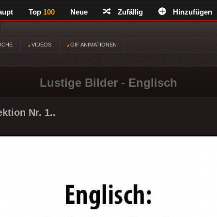
aupt
Top
100
Neue
Zufällig
Hinzufügen
ÜCHE
VIDEOS
GIF ANIMATIONEN
Lustige Bilder - Englisch
ktion Nr. 1..