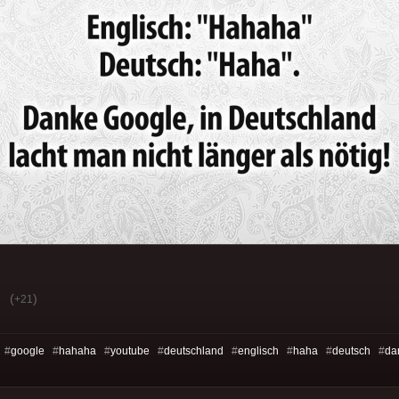
(
)
+21
 #
google
#
hahaha
#
youtube
#
deutschland
#
englisch
#
haha
#
deutsch
#
da