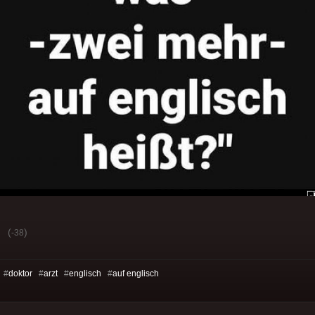
(
)
-38
 #
doktor
#
arzt
#
englisch
#
auf englisch