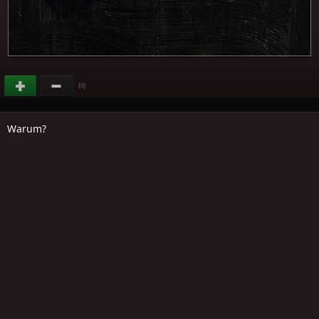
(
)
0
Warum?