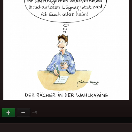
(
)
+3