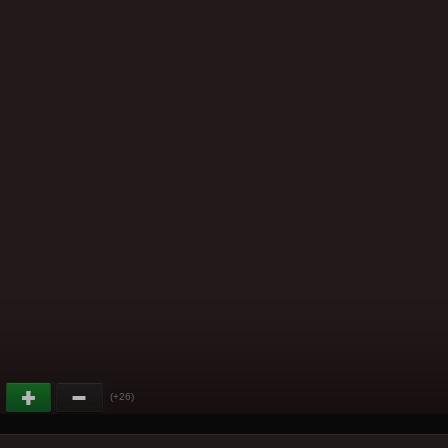
(+26)