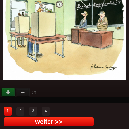
(
)
+5
1
2
3
4
weiter >>