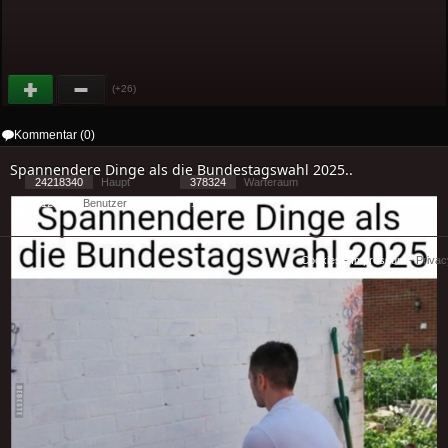
(+26)
Kommentar (0)
Spannendere Dinge als die Bundestagswahl 2025..
24218340
Haupt
378324
Warteraum
21281
Benutzer
[ 1 ] - ( 1.86 )
Cookies
-
Impressum
-
Priva