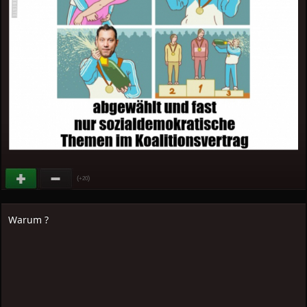
(
)
+20
Warum ?