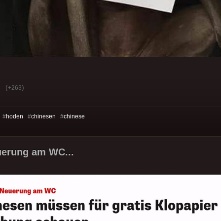
(
)
+263
 #
hoden
#
chinesen
#
chinese
uerung am WC...