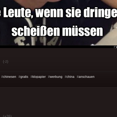
(
)
-2
 #
chinesen
#
gratis
#
klopapier
#
werbung
#
china
#
anschauen
(+26)