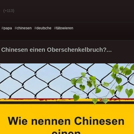
(
)
+113
 #
papa
#
chinesen
#
deutsche
#
tätowieren
 Chinesen einen Oberschenkelbruch?...