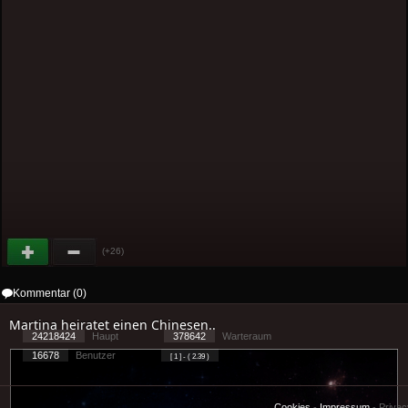
(+26)
Kommentar (0)
Martina heiratet einen Chinesen..
24218424
Haupt
378642
Warteraum
16678
Benutzer
[ 1 ] - ( 2.39 )
Cookies
-
Impressum
-
Priva