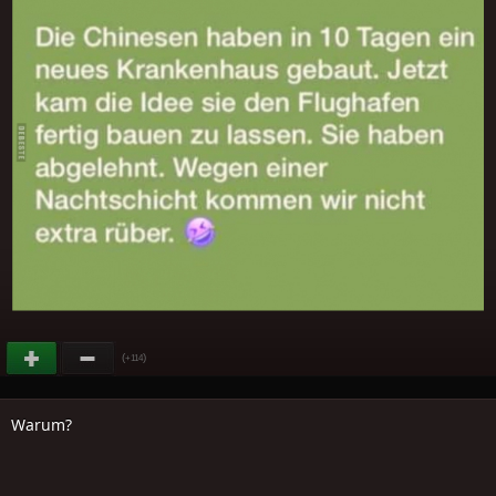
(
)
+114
Warum?