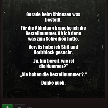
(
)
+16