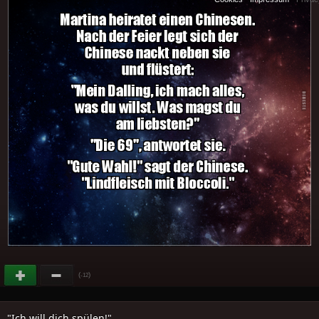
(
)
-12
"Ich will dich spülen!"..