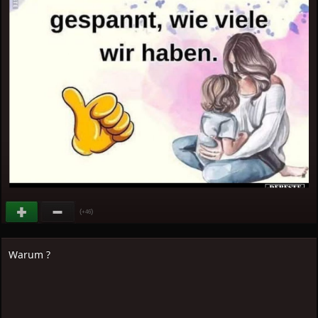
(
)
+46
Warum ?