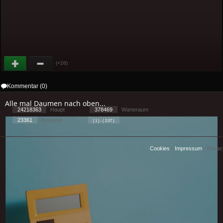
(+26)
Kommentar (0)
Alle mal Daumen nach oben...
24218363
Haupt
378469
Warteraum
23361
Benutzer
[ 1 ] - ( 2.07 )
Cookies
-
Impressum
-
Priva