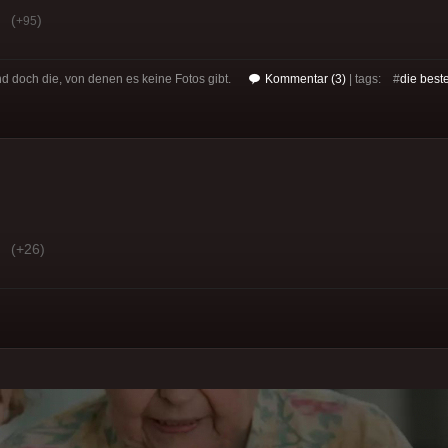
(
)
+95
d doch die, von denen es keine Fotos gibt.
Kommentar (3)
| tags: #
die best
(+26)