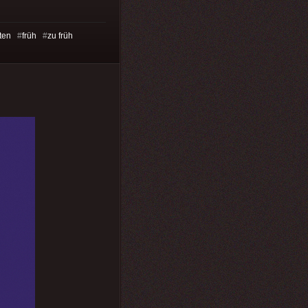
ten
#
früh
#
zu früh