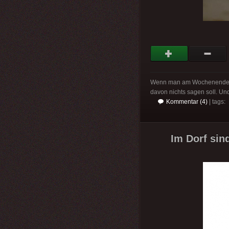
Wenn man am Wochenende be
davon nichts sagen soll. Un
Kommentar (4)
| tags:
Im Dorf sin