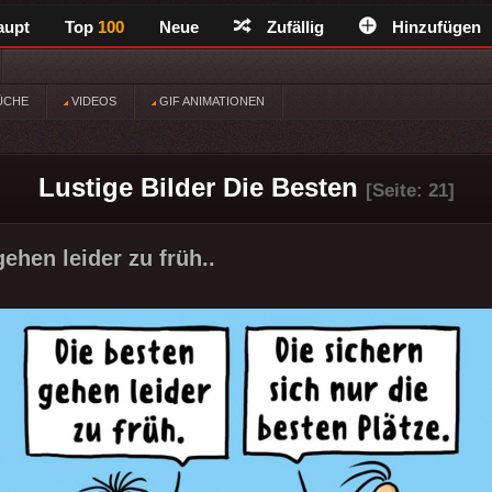
aupt
Top
100
Neue
Zufällig
Hinzufügen
ÜCHE
VIDEOS
GIF ANIMATIONEN
Lustige Bilder Die Besten
[Seite: 21]
ehen leider zu früh..