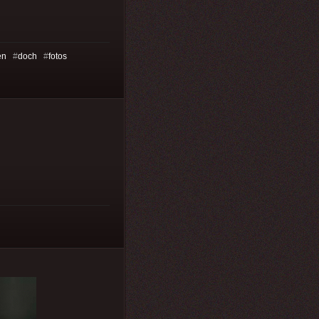
en
#
doch
#
fotos