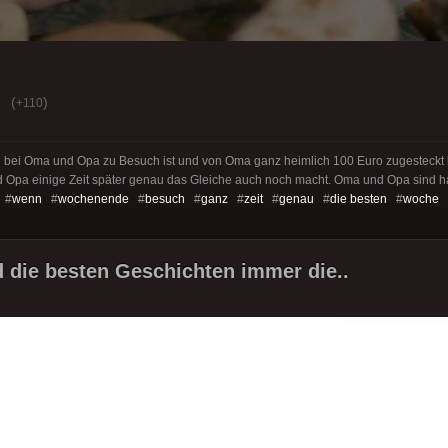
(
)
+110
i Oma und Opa zu Besuch ist und von Oma ganz heimlich 100 Euro zugesteckt
d Opa einige Zeit später genau das Gleiche auch noch macht. Oma und Opa sind hal
 #
wenn
#
wochenende
#
besuch
#
ganz
#
zeit
#
genau
#
die besten
#
woche
d die besten Geschichten immer die..