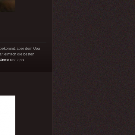
 bekommt, aber dem Opa
t einfach die besten.
#
oma und opa