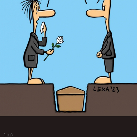
(
)
+31